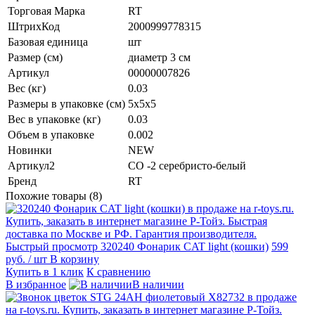
Торговая Марка
RT
ШтрихКод
2000999778315
Базовая единица
шт
Размер (см)
диаметр 3 см
Артикул
00000007826
Вес (кг)
0.03
Размеры в упаковке (см)
5х5х5
Вес в упаковке (кг)
0.03
Объем в упаковке
0.002
Новинки
NEW
Артикул2
СО -2 серебристо-белый
Бренд
RT
Похожие товары (8)
Быстрый просмотр
320240 Фонарик CAT light (кошки)
599
руб.
/ шт
В корзину
Купить в 1 клик
К сравнению
В избранное
В наличии