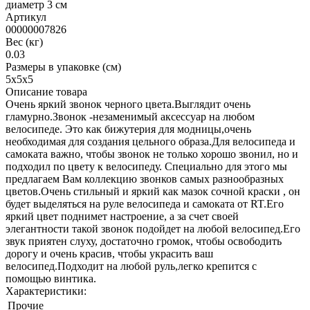
диаметр 3 см
Артикул
00000007826
Вес (кг)
0.03
Размеры в упаковке (см)
5х5х5
Описание товара
Очень яркий звонок черного цвета.Выглядит очень
гламурно.Звонок -незаменимый аксессуар на любом
велосипеде. Это как бижутерия для модницы,очень
необходимая для создания цельного образа.Для велосипеда и
самоката важно, чтобы звонок не только хорошо звонил, но и
подходил по цвету к велосипеду. Специально для этого мы
предлагаем Вам коллекцию звонков самых разнообразных
цветов.Очень стильный и яркий как мазок сочной краски , он
будет выделяться на руле велосипеда и самоката от RT.Его
яркий цвет поднимет настроение, а за счет своей
элегантности такой звонок подойдет на любой велосипед.Его
звук приятен слуху, достаточно громок, чтобы освободить
дорогу и очень красив, чтобы украсить ваш
велосипед.Подходит на любой руль,легко крепится с
помощью винтика.
Характеристики:
Прочие