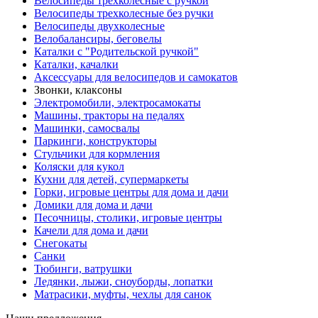
Велосипеды трехколесные с ручкой
Велосипеды трехколесные без ручки
Велосипеды двухколесные
Велобалансиры, беговелы
Каталки с "Родительской ручкой"
Каталки, качалки
Аксессуары для велосипедов и самокатов
Звонки, клаксоны
Электромобили, электросамокаты
Машины, тракторы на педалях
Машинки, самосвалы
Паркинги, конструкторы
Стульчики для кормления
Коляски для кукол
Кухни для детей, супермаркеты
Горки, игровые центры для дома и дачи
Домики для дома и дачи
Песочницы, столики, игровые центры
Качели для дома и дачи
Снегокаты
Санки
Тюбинги, ватрушки
Ледянки, лыжи, сноуборды, лопатки
Матрасики, муфты, чехлы для санок