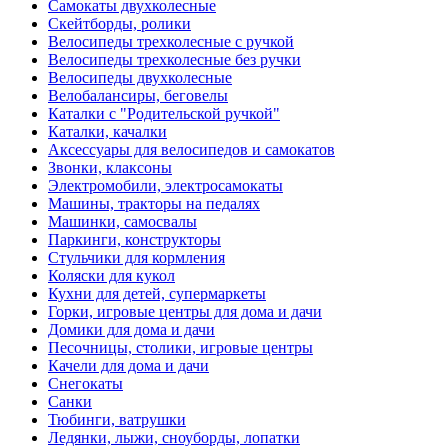
Самокаты двухколесные
Скейтборды, ролики
Велосипеды трехколесные с ручкой
Велосипеды трехколесные без ручки
Велосипеды двухколесные
Велобалансиры, беговелы
Каталки с "Родительской ручкой"
Каталки, качалки
Аксессуары для велосипедов и самокатов
Звонки, клаксоны
Электромобили, электросамокаты
Машины, тракторы на педалях
Машинки, самосвалы
Паркинги, конструкторы
Стульчики для кормления
Коляски для кукол
Кухни для детей, супермаркеты
Горки, игровые центры для дома и дачи
Домики для дома и дачи
Песочницы, столики, игровые центры
Качели для дома и дачи
Снегокаты
Санки
Тюбинги, ватрушки
Ледянки, лыжи, сноуборды, лопатки