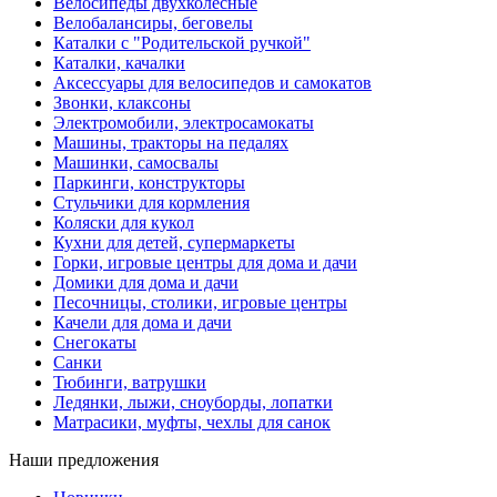
Велосипеды двухколесные
Велобалансиры, беговелы
Каталки с "Родительской ручкой"
Каталки, качалки
Аксессуары для велосипедов и самокатов
Звонки, клаксоны
Электромобили, электросамокаты
Машины, тракторы на педалях
Машинки, самосвалы
Паркинги, конструкторы
Стульчики для кормления
Коляски для кукол
Кухни для детей, супермаркеты
Горки, игровые центры для дома и дачи
Домики для дома и дачи
Песочницы, столики, игровые центры
Качели для дома и дачи
Снегокаты
Санки
Тюбинги, ватрушки
Ледянки, лыжи, сноуборды, лопатки
Матрасики, муфты, чехлы для санок
Наши предложения