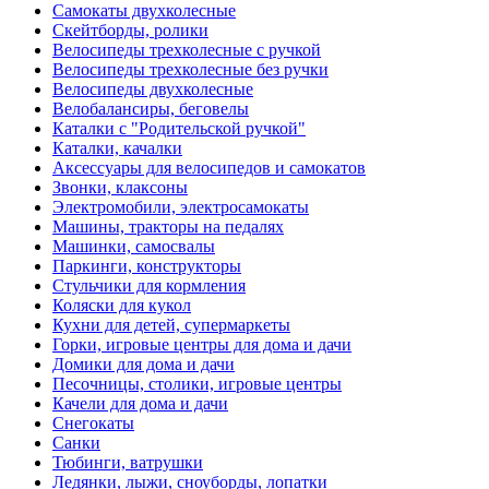
Самокаты двухколесные
Скейтборды, ролики
Велосипеды трехколесные с ручкой
Велосипеды трехколесные без ручки
Велосипеды двухколесные
Велобалансиры, беговелы
Каталки с "Родительской ручкой"
Каталки, качалки
Аксессуары для велосипедов и самокатов
Звонки, клаксоны
Электромобили, электросамокаты
Машины, тракторы на педалях
Машинки, самосвалы
Паркинги, конструкторы
Стульчики для кормления
Коляски для кукол
Кухни для детей, супермаркеты
Горки, игровые центры для дома и дачи
Домики для дома и дачи
Песочницы, столики, игровые центры
Качели для дома и дачи
Снегокаты
Санки
Тюбинги, ватрушки
Ледянки, лыжи, сноуборды, лопатки