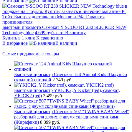
В избранное
В наличии
Быстрый просмотр
Самокат Y-SCOO RT 230 SLICKER NEW
Technology blue
4 699 руб.
/ шт
В корзину
Купить в 1 клик
К сравнению
В избранное
В наличии
Самые продаваемые товары
Быстрый просмотр
Снегокат 124 Animal Kids Шалун со
складной спинкой
2 749 руб.
Быстрый просмотр
YKICK2, Y Kicker (red), самокат,
YKICK2 (red)
2 499 руб.
Быстрый просмотр
Снегокат 507 "TWINS BABY Wheel"
разборный для двоих, с двумя складными спинками
(Жирафики)
8 399 руб.