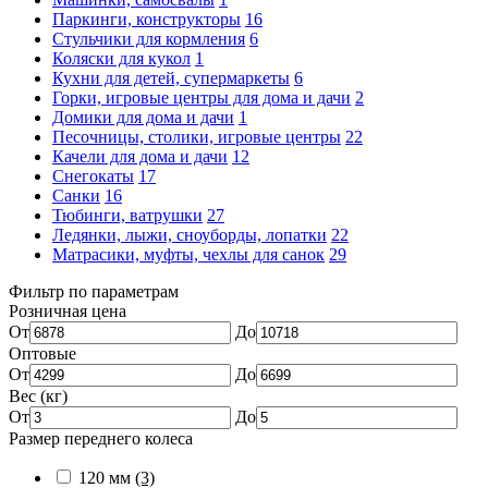
Паркинги, конструкторы
16
Стульчики для кормления
6
Коляски для кукол
1
Кухни для детей, супермаркеты
6
Горки, игровые центры для дома и дачи
2
Домики для дома и дачи
1
Песочницы, столики, игровые центры
22
Качели для дома и дачи
12
Снегокаты
17
Санки
16
Тюбинги, ватрушки
27
Ледянки, лыжи, сноуборды, лопатки
22
Матрасики, муфты, чехлы для санок
29
Фильтр по параметрам
Розничная цена
От
До
Оптовые
От
До
Вес (кг)
От
До
Размер переднего колеса
120 мм
(3)