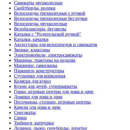
Самокаты двухколесные
Скейтборды, ролики
Велосипеды трехколесные с ручкой
Велосипеды трехколесные без ручки
Велосипеды двухколесные
Велобалансиры, беговелы
Каталки с "Родительской ручкой"
Каталки, качалки
Аксессуары для велосипедов и самокатов
Звонки, клаксоны
Электромобили, электросамокаты
Машины, тракторы на педалях
Машинки, самосвалы
Паркинги, конструкторы
Стульчики для кормления
Коляски для кукол
Кухни для детей, супермаркеты
Горки, игровые центры для дома и дачи
Домики для дома и дачи
Песочницы, столики, игровые центры
Качели для дома и дачи
Снегокаты
Санки
Тюбинги, ватрушки
Ледянки, лыжи, сноуборды, лопатки