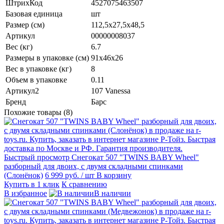
ШтрихКод
4527075463507
Базовая единица
шт
Размер (см)
112,5х27,5х48,5
Артикул
00000008037
Вес (кг)
6.7
Размеры в упаковке (см)
91х46х26
Вес в упаковке (кг)
8
Объем в упаковке
0.11
Артикул2
107 Vanessa
Бренд
Барс
Похожие товары (8)
Быстрый просмотр
Снегокат 507 "TWINS BABY Wheel"
разборный для двоих, с двумя складными спинками
(Слонёнок)
6 999 руб.
/ шт
В корзину
Купить в 1 клик
К сравнению
В избранное
В наличии