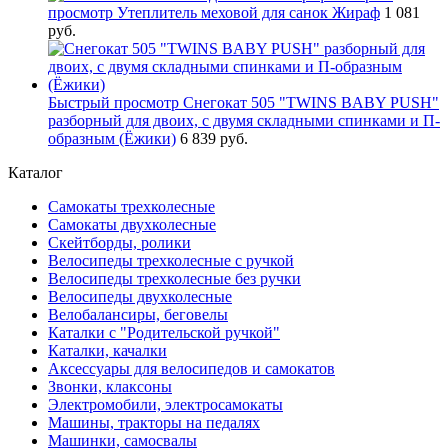
просмотр
Утеплитель меховой для санок Жираф
1 081
руб.
Быстрый просмотр
Снегокат 505 "TWINS BABY PUSH"
разборный для двоих, с двумя складными спинками и П-
образным (Ёжики)
6 839 руб.
Каталог
Самокаты трехколесные
Самокаты двухколесные
Скейтборды, ролики
Велосипеды трехколесные с ручкой
Велосипеды трехколесные без ручки
Велосипеды двухколесные
Велобалансиры, беговелы
Каталки с "Родительской ручкой"
Каталки, качалки
Аксессуары для велосипедов и самокатов
Звонки, клаксоны
Электромобили, электросамокаты
Машины, тракторы на педалях
Машинки, самосвалы