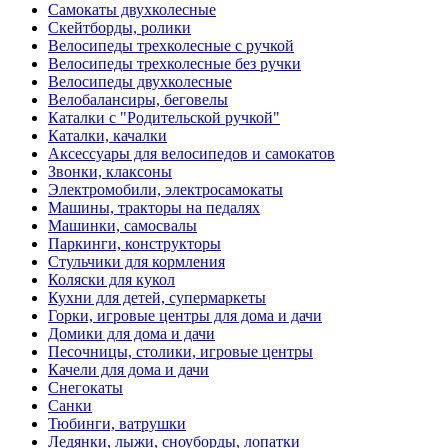
Самокаты двухколесные
Скейтборды, ролики
Велосипеды трехколесные с ручкой
Велосипеды трехколесные без ручки
Велосипеды двухколесные
Велобалансиры, беговелы
Каталки с "Родительской ручкой"
Каталки, качалки
Аксессуары для велосипедов и самокатов
Звонки, клаксоны
Электромобили, электросамокаты
Машины, тракторы на педалях
Машинки, самосвалы
Паркинги, конструкторы
Стульчики для кормления
Коляски для кукол
Кухни для детей, супермаркеты
Горки, игровые центры для дома и дачи
Домики для дома и дачи
Песочницы, столики, игровые центры
Качели для дома и дачи
Снегокаты
Санки
Тюбинги, ватрушки
Ледянки, лыжи, сноуборды, лопатки