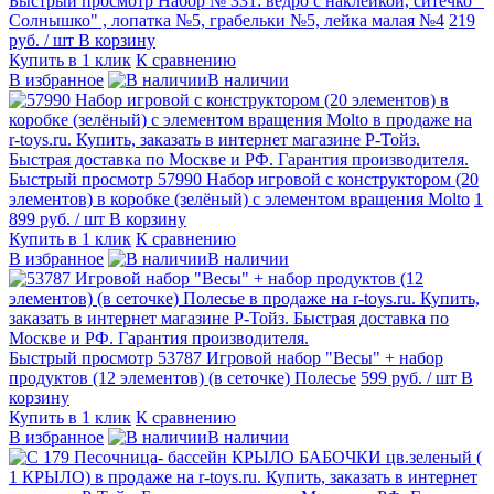
Быстрый просмотр
Набор № 331: ведро с наклейкой, ситечко "
Солнышко" , лопатка №5, грабельки №5, лейка малая №4
219
руб.
/ шт
В корзину
Купить в 1 клик
К сравнению
В избранное
В наличии
Быстрый просмотр
57990 Набор игровой с конструктором (20
элементов) в коробке (зелёный) с элементом вращения Molto
1
899 руб.
/ шт
В корзину
Купить в 1 клик
К сравнению
В избранное
В наличии
Быстрый просмотр
53787 Игровой набор "Весы" + набор
продуктов (12 элементов) (в сеточке) Полесье
599 руб.
/ шт
В
корзину
Купить в 1 клик
К сравнению
В избранное
В наличии