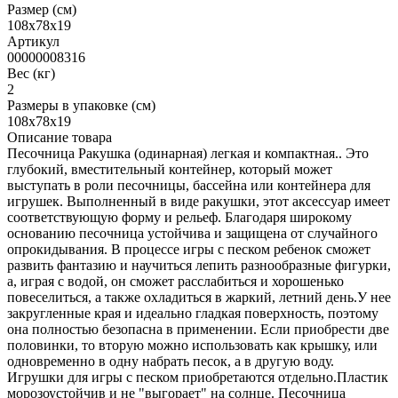
Размер (см)
108х78х19
Артикул
00000008316
Вес (кг)
2
Размеры в упаковке (см)
108х78х19
Описание товара
Песочница Ракушка (одинарная) легкая и компактная.. Это
глубокий, вместительный контейнер, который может
выступать в роли песочницы, бассейна или контейнера для
игрушек. Выполненный в виде ракушки, этот аксессуар имеет
соответствующую форму и рельеф. Благодаря широкому
основанию песочница устойчива и защищена от случайного
опрокидывания. В процессе игры с песком ребенок сможет
развить фантазию и научиться лепить разнообразные фигурки,
а, играя с водой, он сможет расслабиться и хорошенько
повеселиться, а также охладиться в жаркий, летний день.У нее
закругленные края и идеально гладкая поверхность, поэтому
она полностью безопасна в применении. Если приобрести две
половинки, то вторую можно использовать как крышку, или
одновременно в одну набрать песок, а в другую воду.
Игрушки для игры с песком приобретаются отдельно.Пластик
морозоустойчив и не "выгорает" на солнце. Песочница