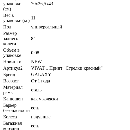
упаковке
70х26,5х43
(см)
Вес в
11
упаковке (кг)
Пол
универсальный
Размер
заднего
8"
колеса
Объем в
0.08
упаковке
Новинки
NEW
Артикул2
VIVAT 1 Принт "Стрелки красный"
Бренд
GALAXY
Возраст
От 1 года
Материал
сталь
рамы
Капюшон
как у коляски
Барьер
есть
безопасности
Колеса
надувные
Багажная
есть
корзина