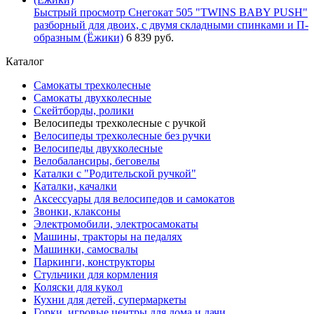
Быстрый просмотр
Снегокат 505 "TWINS BABY PUSH"
разборный для двоих, с двумя складными спинками и П-
образным (Ёжики)
6 839 руб.
Каталог
Самокаты трехколесные
Самокаты двухколесные
Скейтборды, ролики
Велосипеды трехколесные с ручкой
Велосипеды трехколесные без ручки
Велосипеды двухколесные
Велобалансиры, беговелы
Каталки с "Родительской ручкой"
Каталки, качалки
Аксессуары для велосипедов и самокатов
Звонки, клаксоны
Электромобили, электросамокаты
Машины, тракторы на педалях
Машинки, самосвалы
Паркинги, конструкторы
Стульчики для кормления
Коляски для кукол
Кухни для детей, супермаркеты
Горки, игровые центры для дома и дачи