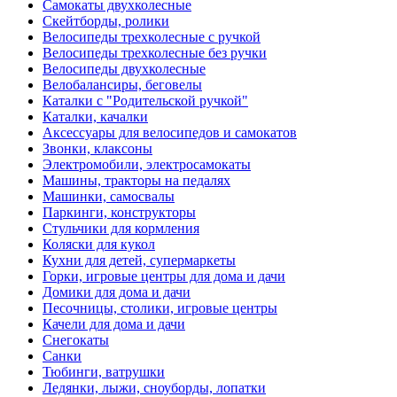
Самокаты двухколесные
Скейтборды, ролики
Велосипеды трехколесные с ручкой
Велосипеды трехколесные без ручки
Велосипеды двухколесные
Велобалансиры, беговелы
Каталки с "Родительской ручкой"
Каталки, качалки
Аксессуары для велосипедов и самокатов
Звонки, клаксоны
Электромобили, электросамокаты
Машины, тракторы на педалях
Машинки, самосвалы
Паркинги, конструкторы
Стульчики для кормления
Коляски для кукол
Кухни для детей, супермаркеты
Горки, игровые центры для дома и дачи
Домики для дома и дачи
Песочницы, столики, игровые центры
Качели для дома и дачи
Снегокаты
Санки
Тюбинги, ватрушки
Ледянки, лыжи, сноуборды, лопатки