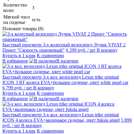
Количество
3
колес
Мягкий чхол
есть
на сиденье
Похожие товары (8)
Быстрый просмотр
3-х колесный велосипед Лучик VIVAT 2
Принт "Скорость оранжевый"
6 299 руб.
/ шт
В корзину
Купить в 1 клик
К сравнению
В избранное
В наличии
Быстрый просмотр
3-х кол. велосипед Lexus trike original
ICON 3 RT колеса EVA+большое сиденье, цвет white pearl car
6 799 руб.
/ шт
В корзину
Купить в 1 клик
К сравнению
В избранное
В наличии
Быстрый просмотр
3-х кол. велосипед Lexus trike original
ICON 4 колеса EVA+маленькое сиденье, цвет fuksia angel
5 899
руб.
/ шт
В корзину
Купить в 1 клик
К сравнению