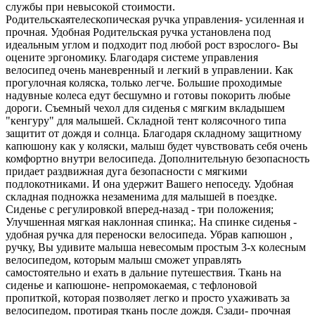
службы при невысокой стоимости.
Родительскаятелескопическая ручка управления- усиленная и
прочная. Удобная Родительская ручка установлена под
идеальным углом и подходит под любой рост взрослого- Вы
оцените эргономику. Благодаря системе управления
велосипед очень маневренный и легкий в управлении. Как
прогулочная коляска, только легче. Большие проходимые
надувные колеса едут бесшумно и готовы покорить любые
дороги. Съемный чехол для сиденья с мягким вкладышем
"кенгуру" для малышей. Складной тент колясочного типа
защитит от дождя и солнца. Благодаря складному защитному
капюшону как у коляски, малыш будет чувствовать себя очень
комфортно внутри велосипеда. Дополнительную безопасность
придает раздвижная дуга безопасности с мягкими
подлокотниками. И она удержит Вашего непоседу. Удобная
складная подножка незаменима для малышей в поездке.
Сиденье с регулировкой вперед-назад - три положения;
Улучшенная мягкая наклонная спинка;. На спинке сиденья -
удобная ручка для переноски велосипеда. Убрав капюшон ,
ручку, Вы удивите малыша невесомым простым 3-х колесным
велосипедом, которым малыш сможет управлять
самостоятельно и ехать в дальние путешествия. Ткань на
сиденье и капюшоне- непромокаемая, с тефлоновой
пропиткой, которая позволяет легко и просто ухаживать за
велосипедом, протирая ткань после дождя. Сзади- прочная