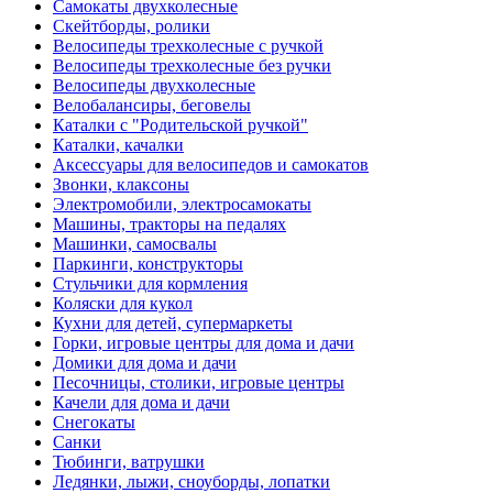
Самокаты двухколесные
Скейтборды, ролики
Велосипеды трехколесные с ручкой
Велосипеды трехколесные без ручки
Велосипеды двухколесные
Велобалансиры, беговелы
Каталки с "Родительской ручкой"
Каталки, качалки
Аксессуары для велосипедов и самокатов
Звонки, клаксоны
Электромобили, электросамокаты
Машины, тракторы на педалях
Машинки, самосвалы
Паркинги, конструкторы
Стульчики для кормления
Коляски для кукол
Кухни для детей, супермаркеты
Горки, игровые центры для дома и дачи
Домики для дома и дачи
Песочницы, столики, игровые центры
Качели для дома и дачи
Снегокаты
Санки
Тюбинги, ватрушки
Ледянки, лыжи, сноуборды, лопатки