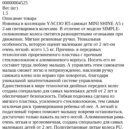
00000004525
Вес (кг)
1.5
Описание товара
Новинка в коллекции Y-SCOO RT-самокат MINI SHINE А5 с
2-мя светящимися колесами. В отличие от модели SIMPLE-
силиконовые колеса светятся разноцветными огоньками при
движении. Мягкие резиновые ручки. Уникальная
особенность, которую оценят маленькие дети от 2 лет-он
очень легкий- всего 1,5 кг. Причина- в передовых
технологиях прорезиненного пластика c прочным
стекловолокном и алюминиевого корпуса. Носить его не
составит труда любому малышу. А управлять этим самокатом
малыш сможет легко и непринужденно, наклоняя ручку
самоката влево или вправо при поворотах, благодаря
уникальной запатентованной системе управления.
Единственная в мире технология двойных передних колес
создана специально для самых маленьких детей от 2 лет и
обеспечивает безопасность. Гибкая подножка сделана из
мягкого пластика, усиленного стекловолокном, тем самым
исключая риск травмирования ребенка об нее. А легкий и
податливый тормоз поможет малышу вовремя остановиться,
достаточно только нажать на него ногой. Алюминиевая рама-
очень легкая и эргономичная, создана специально для самых
маленьких детей от 2 лет. Полиуретановые литые колеса PU.