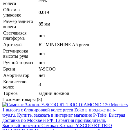
есть
колеса
Объем в
0.019
упаковке
Размер заднего
85 мм
колеса
Светящаяся
нет
платформа
Артикул2
RT MINI SHINE A5 green
Регулировка
нет
высоты руля
Ручной тормоз
нет
Бренд
Y-SCOO
Амортизатор
нет
Количество
3
колес
Тормоз
задний ножной
Похожие товары (8)
Быстрый просмотр
Самокат 3-х кол. Y-SCOO RT TRIO