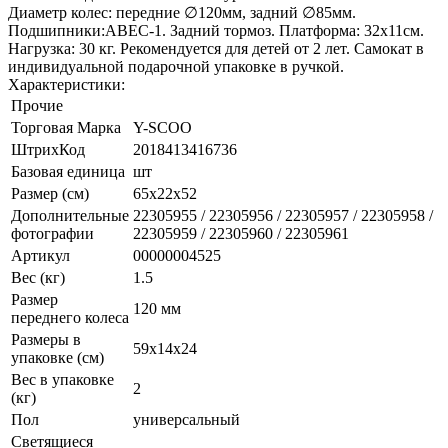
Диаметр колес: передние ∅120мм, задний ∅85мм.
Подшипники:ABEC-1. Задний тормоз. Платформа: 32х11см.
Нагрузка: 30 кг. Рекомендуется для детей от 2 лет. Самокат в
индивидуальной подарочной упаковке в ручкой.
Характеристики:
Прочие
Торговая Марка
Y-SCOO
ШтрихКод
2018413416736
Базовая единица
шт
Размер (см)
65х22х52
Дополнительные
22305955 / 22305956 / 22305957 / 22305958 /
фотографии
22305959 / 22305960 / 22305961
Артикул
00000004525
Вес (кг)
1.5
Размер
120 мм
переднего колеса
Размеры в
59х14х24
упаковке (см)
Вес в упаковке
2
(кг)
Пол
универсальный
Светящиеся