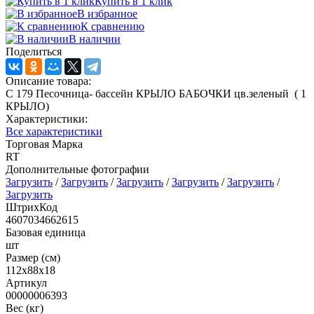
Купить в 1 клик
В избранное
К сравнению
В наличии
Поделиться
Описание товара:
С 179 Песочница- бассейн КРЫЛО БАБОЧКИ цв.зеленый ( 1
КРЫЛО)
Характеристики:
Все характеристики
Торговая Марка
RT
Дополнительные фотографии
Загрузить
/
Загрузить
/
Загрузить
/
Загрузить
/
Загрузить
/
Загрузить
ШтрихКод
4607034662615
Базовая единица
шт
Размер (см)
112х88х18
Артикул
00000006393
Вес (кг)