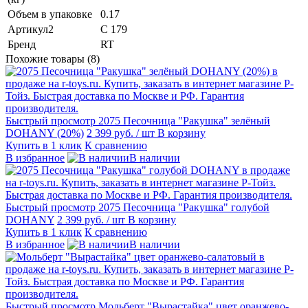
Объем в упаковке
0.17
Артикул2
С 179
Бренд
RT
Похожие товары (8)
Быстрый просмотр
2075 Песочница "Ракушка" зелёный
DOHANY (20%)
2 399 руб.
/ шт
В корзину
Купить в 1 клик
К сравнению
В избранное
В наличии
Быстрый просмотр
2075 Песочница "Ракушка" голубой
DOHANY
2 399 руб.
/ шт
В корзину
Купить в 1 клик
К сравнению
В избранное
В наличии
Быстрый просмотр
Мольберт "Вырастайка" цвет оранжево-