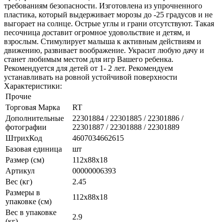
требованиям безопасности. Изготовлена из упрочненного
пластика, который выдерживает морозы до -25 градусов и не
выгорает на солнце. Острые углы и грани отсутствуют. Такая
песочница доставит огромное удовольствие и детям, и
взрослым. Стимулирует малыша к активным действиям и
движению, развивает воображение. Украсит любую дачу и
станет любимым местом для игр Вашего ребенка.
Рекомендуется для детей от 1- 2 лет. Рекомендуем
устанавливать на ровной устойчивой поверхности
Характеристики:
Прочие
Торговая Марка
RT
Дополнительные
22301884 / 22301885 / 22301886 /
фотографии
22301887 / 22301888 / 22301889
ШтрихКод
4607034662615
Базовая единица
шт
Размер (см)
112х88х18
Артикул
00000006393
Вес (кг)
2.45
Размеры в
112х88х18
упаковке (см)
Вес в упаковке
2.9
(кг)