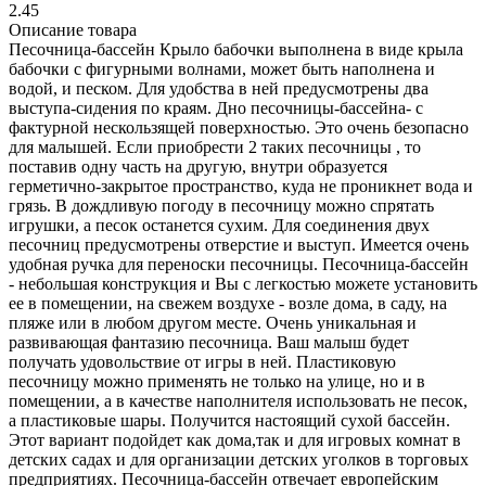
2.45
Описание товара
Песочница-бассейн Крыло бабочки выполнена в виде крыла
бабочки с фигурными волнами, может быть наполнена и
водой, и песком. Для удобства в ней предусмотрены два
выступа-сидения по краям. Дно песочницы-бассейна- с
фактурной нескользящей поверхностью. Это очень безопасно
для малышей. Если приобрести 2 таких песочницы , то
поставив одну часть на другую, внутри образуется
герметично-закрытое пространство, куда не проникнет вода и
грязь. В дождливую погоду в песочницу можно спрятать
игрушки, а песок останется сухим. Для соединения двух
песочниц предусмотрены отверстие и выступ. Имеется очень
удобная ручка для переноски песочницы. Песочница-бассейн
- небольшая конструкция и Вы с легкостью можете установить
ее в помещении, на свежем воздухе - возле дома, в саду, на
пляже или в любом другом месте. Очень уникальная и
развивающая фантазию песочница. Ваш малыш будет
получать удовольствие от игры в ней. Пластиковую
песочницу можно применять не только на улице, но и в
помещении, а в качестве наполнителя использовать не песок,
а пластиковые шары. Получится настоящий сухой бассейн.
Этот вариант подойдет как дома,так и для игровых комнат в
детских садах и для организации детских уголков в торговых
предприятиях. Песочница-бассейн отвечает европейским