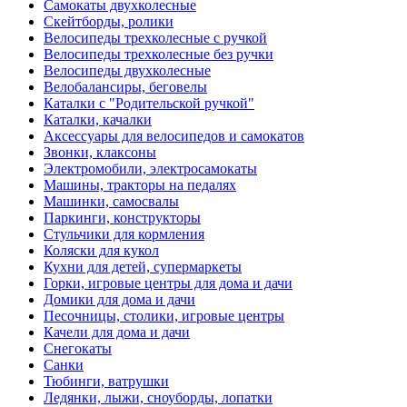
Самокаты двухколесные
Скейтборды, ролики
Велосипеды трехколесные с ручкой
Велосипеды трехколесные без ручки
Велосипеды двухколесные
Велобалансиры, беговелы
Каталки с "Родительской ручкой"
Каталки, качалки
Аксессуары для велосипедов и самокатов
Звонки, клаксоны
Электромобили, электросамокаты
Машины, тракторы на педалях
Машинки, самосвалы
Паркинги, конструкторы
Стульчики для кормления
Коляски для кукол
Кухни для детей, супермаркеты
Горки, игровые центры для дома и дачи
Домики для дома и дачи
Песочницы, столики, игровые центры
Качели для дома и дачи
Снегокаты
Санки
Тюбинги, ватрушки
Ледянки, лыжи, сноуборды, лопатки