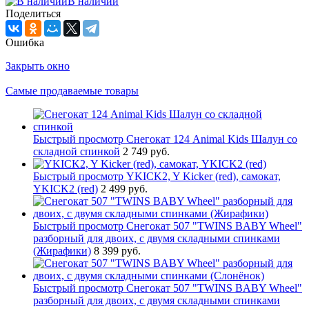
В наличии
Поделиться
Ошибка
Закрыть окно
Самые продаваемые товары
Быстрый просмотр
Снегокат 124 Animal Kids Шалун со
складной спинкой
2 749 руб.
Быстрый просмотр
YKICK2, Y Kicker (red), самокат,
YKICK2 (red)
2 499 руб.
Быстрый просмотр
Снегокат 507 "TWINS BABY Wheel"
разборный для двоих, с двумя складными спинками
(Жирафики)
8 399 руб.
Быстрый просмотр
Снегокат 507 "TWINS BABY Wheel"
разборный для двоих, с двумя складными спинками