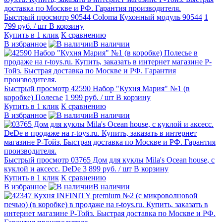
Быстрый просмотр
90544 Coloma Кухонный модуль 90544
1
799 руб.
/ шт
В корзину
Купить в 1 клик
К сравнению
В избранное
В наличии
Быстрый просмотр
42590 Набор "Кухня Мария" №1 (в
коробке) Полесье
1 999 руб.
/ шт
В корзину
Купить в 1 клик
К сравнению
В избранное
В наличии
Быстрый просмотр
03765 Дом для куклы Mila's Ocean house, с
куклой и аксесс. DeDe
3 899 руб.
/ шт
В корзину
Купить в 1 клик
К сравнению
В избранное
В наличии