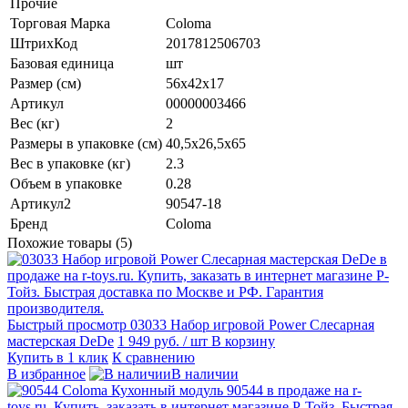
Прочие
Торговая Марка
Coloma
ШтрихКод
2017812506703
Базовая единица
шт
Размер (см)
56х42х17
Артикул
00000003466
Вес (кг)
2
Размеры в упаковке (см)
40,5х26,5х65
Вес в упаковке (кг)
2.3
Объем в упаковке
0.28
Артикул2
90547-18
Бренд
Coloma
Похожие товары (5)
Быстрый просмотр
03033 Набор игровой Power Слесарная
мастерская DeDe
1 949 руб.
/ шт
В корзину
Купить в 1 клик
К сравнению
В избранное
В наличии