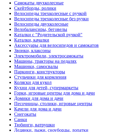
Самокаты двухколесные
Скейтборды, ролики
Велосипеды трехколесные с ручкой
Велосипеды трехколесные без ручки
Велосипеды двухколесные
Велобалансиры, беговелы
Каталки с "Родительской ручкой"
Каталки, качалки
Аксессуары для велосипедов и самокатов
Звонки, клаксоны
Электромобили, электросамокаты
Машины, тракторы на педалях
Машинки, самосвалы
Паркинги, конструкторы
Стульчики для кормления
Коляски для кукол
Кухни для детей, супермаркеты
Горки, игровые центры для дома и дачи
Домики для дома и дачи
Песочницы, столики, игровые центры
Качели для дома и дачи
Снегокаты
Санки
Тюбинги, ватрушки
Ледянки, лыжи, сноуборды, лопатки