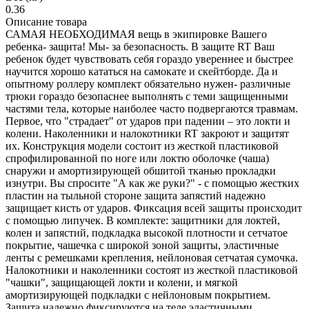
0.36
Описание товара
САМАЯ НЕОБХОДИМАЯ вещь в экипировке Вашего
ребенка- защита! Мы- за безопасность. В защите RT Ваш
ребенок будет чувствовать себя гораздо увереннее и быстрее
научится хорошо кататься на самокате и скейтборде. Да и
опытному роллеру комплект обязательно нужен- различные
трюки гораздо безопаснее выполнять с теми защищенными
частями тела, которые наиболее часто подвергаются травмам.
Первое, что "страдает" от ударов при падении – это локти и
колени. Наколенники и налокотники RT закроют и защитят
их. Конструкция модели состоит из жесткой пластиковой
спрофилированной по ноге или локтю оболочке (чаша)
снаружи и амортизирующей обшитой тканью прокладки
изнутри. Вы спросите "А как же руки?" - с помощью жестких
пластин на тыльной стороне защита запястий надежно
защищает кисть от ударов. Фиксация всей защиты происходит
с помощью липучек. В комплекте: защитники для локтей,
колен и запястий, подкладка высокой плотности и сетчатое
покрытие, чашечка с широкой зоной защиты, эластичные
ленты с ремешками крепления, нейлоновая сетчатая сумочка.
Налокотники и наколенники состоят из жесткой пластиковой
"чашки", защищающей локти и колени, и мягкой
амортизирующей подкладки с нейлоновым покрытием.
Защита надежно фиксируются на теле эластичными