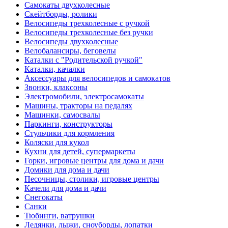
Самокаты двухколесные
Скейтборды, ролики
Велосипеды трехколесные с ручкой
Велосипеды трехколесные без ручки
Велосипеды двухколесные
Велобалансиры, беговелы
Каталки с "Родительской ручкой"
Каталки, качалки
Аксессуары для велосипедов и самокатов
Звонки, клаксоны
Электромобили, электросамокаты
Машины, тракторы на педалях
Машинки, самосвалы
Паркинги, конструкторы
Стульчики для кормления
Коляски для кукол
Кухни для детей, супермаркеты
Горки, игровые центры для дома и дачи
Домики для дома и дачи
Песочницы, столики, игровые центры
Качели для дома и дачи
Снегокаты
Санки
Тюбинги, ватрушки
Ледянки, лыжи, сноуборды, лопатки