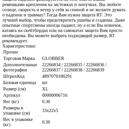
ремешками крепления на застежках и липучках. Вы любите
солнце, скорость и ветер у себя за спиной и не желаете думать
о падении и травмах? Тогда Вам нужна защита RT. Это
лучший выбор, чтобы предотвратить ушибы и ссадины. Даже
опытные спортсмены иногда падают, ну а если Вы новичок,
катаясь на скейтбордах или на самокатах защита Вам просто
необходима. Вы можете выбрать подходящий размер. RT
рекомендует.
Характеристики:
Прочие
Торговая Марка
GLOBBER
Дополнительные
22266834 / 22266835 / 22266836 /
фотографии
22266837 / 22266838 / 22266839
ШтрихКод
4897070180291
Базовая единица
шт
Размер (см)
XL
Артикул
00000006716
Вес (кг)
0.36
Размеры в
33х22х5
упаковке (см)
Вес в упаковке
0.36
(кг)