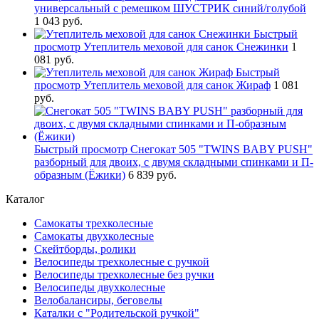
универсальный с ремешком ШУСТРИК синий/голубой
1 043 руб.
Быстрый
просмотр
Утеплитель меховой для санок Снежинки
1
081 руб.
Быстрый
просмотр
Утеплитель меховой для санок Жираф
1 081
руб.
Быстрый просмотр
Снегокат 505 "TWINS BABY PUSH"
разборный для двоих, с двумя складными спинками и П-
образным (Ёжики)
6 839 руб.
Каталог
Самокаты трехколесные
Самокаты двухколесные
Скейтборды, ролики
Велосипеды трехколесные с ручкой
Велосипеды трехколесные без ручки
Велосипеды двухколесные
Велобалансиры, беговелы
Каталки с "Родительской ручкой"